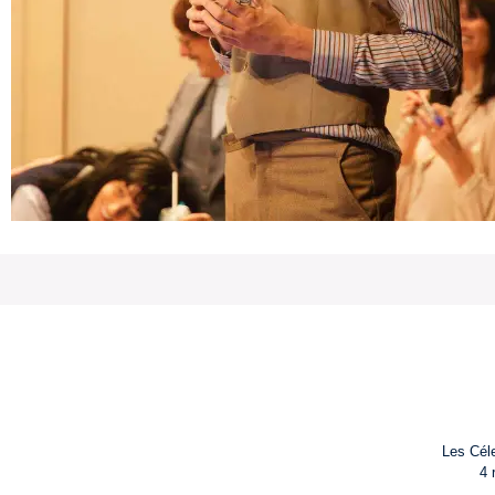
Les Céle
4 