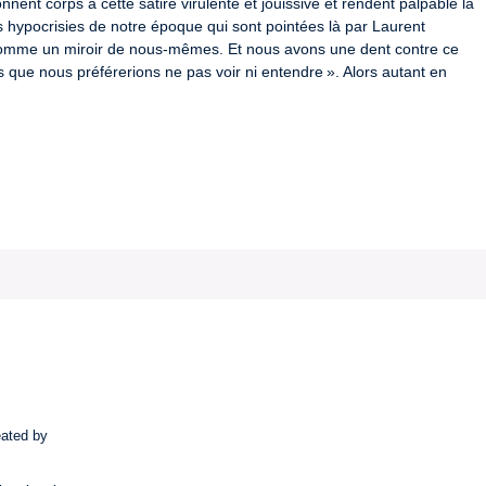
nt corps à cette satire virulente et jouissive et rendent palpable la 
les hypocrisies de notre époque qui sont pointées là par Laurent 
t comme un miroir de nous-mêmes. Et nous avons une dent contre ce 
s que nous préférerions ne pas voir ni entendre ». Alors autant en 
eated by