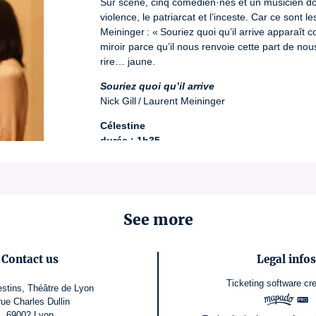
Sur scène, cinq comédien·nes et un musicien donne
violence, le patriarcat et l’inceste. Car ce sont 
Meininger : « Souriez quoi qu’il arrive apparaî
miroir parce qu’il nous renvoie cette part de nou
rire… jaune.
Souriez quoi qu’il arrive
Nick Gill / Laurent Meininger
Célestine
durée : 1h35
Spectacle non conseillé au -16 ans.
License number: 3-1119753
See more
Contact us
Legal infos
Ticketing software
cr
stins, Théâtre de Lyon
rue Charles Dullin
69002 Lyon