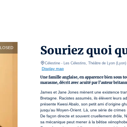
Souriez quoi qu
CLOSED
Célestine
- Les Célestins, Théâtre de Lyon 
(
Lyon
)
Display map
Une famille anglaise, en apparence bien sous t
marasme, décrit avec acuité par l’auteur britann
James et Jane Jones mènent une existence tranqu
Bretagne. Racistes assumés, ils élèvent leurs ado
présente Kwesi Abalo, son petit ami d’origine g
jusqu’au Moyen-Orient. Là, une série de crimes éc
De façon directe et souvent cruellement drôle, Ni
sa mécanique peut mener à la bêtise xénophobe e