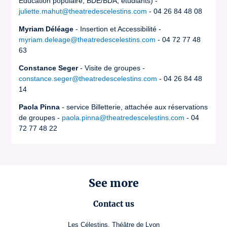
Education populaire, BDE/BDA, étudiants) -
juliette.mahut@theatredescelestins.com
- 04 26 84 48 08
Myriam Déléage
- Insertion et Accessibilité -
myriam.deleage@theatredescelestins.com
- 04 72 77 48
63
Constance Seger
- Visite de groupes -
constance.seger@theatredescelestins.com
- 04 26 84 48
14
Paola Pinna
- service Billetterie, attachée aux réservations
de groupes -
paola.pinna@theatredescelestins.com
- 04
72 77 48 22
See more
Contact us
Les Célestins, Théâtre de Lyon